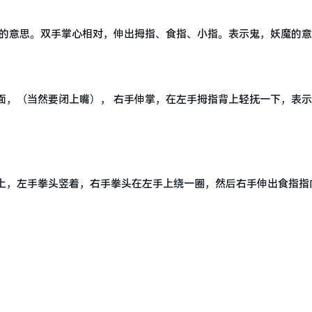
D的意思。双手掌心相对，伸出拇指、食指、小指。表示鬼，妖魔的
，（当然要闭上嘴）， 右手伸掌，在左手拇指背上轻抚一下，表示“
上，左手拳头竖着，右手拳头在左手上绕一圈，然后右手伸出食指指