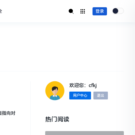
全
登录
欢迎您：cfkj
用户中心
退出
指指向对
热门阅读