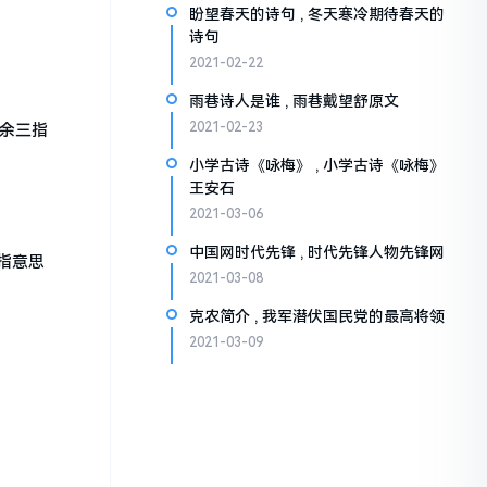
盼望春天的诗句 , 冬天寒冷期待春天的
诗句
2021-02-22
雨巷诗人是谁 , 雨巷戴望舒原文
2021-02-23
其余三指
小学古诗《咏梅》 , 小学古诗《咏梅》
王安石
2021-03-06
中国网时代先锋 , 时代先锋人物先锋网
指意思
2021-03-08
克农简介 , 我军潜伏国民党的最高将领
2021-03-09