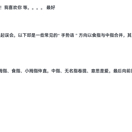
 ！我喜欢你 等。。。。 最好
引起误会。以下即是一些常见的“ 手势语 ” 方向以食指与中指合并，
拇指、食指、小拇指伸直。中指、无名指卷拢、意思是爱。最后向前