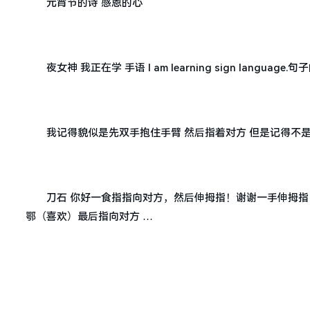
元宵节的诗 感恩的心
夜女神 我正在学 手语 I am learning sign language
我记得貌似是先双手抱住手臂 然后指着对方 但是记得不是
刀石 你好一食指指向对方，然后伸拇指！谢谢一手伸拇指
鄂（喜欢）最后指向对方 …