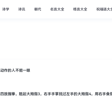
诗学
诗讯
朝代
名言大全
格言大全
祝福语大
个动作的人不能一眼
手四肢握拳，翘起大拇指3，右手手掌抚过左手的大拇指4，用右手食