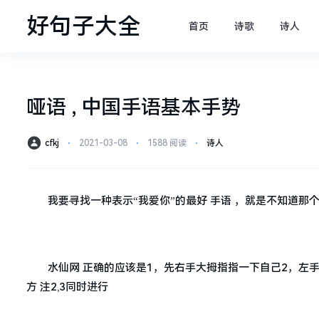
好句子大全
首页
诗歌
诗人
哑语 , 中国手语基本手势
cfkj
⋅
2021-03-08
⋅
1588 阅读
⋅
诗人
我要寻找一种表示“我爱你”的最好 手语 ，就是不知道那
水仙网 正确的应该是1，先右手大拇指指一下自己2，左
方 注2,3同时进行