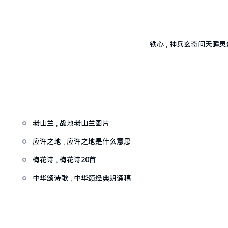
铁心 , 神兵玄奇问天睡
老山兰 , 战地老山兰图片
应许之地 , 应许之地是什么意思
梅花诗 , 梅花诗20首
中华颂诗歌 , 中华颂经典朗诵稿