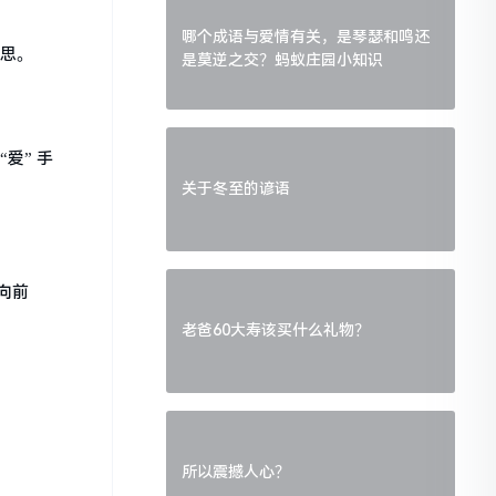
哪个成语与爱情有关，是琴瑟和鸣还
意思。
是莫逆之交？蚂蚁庄园小知识
爱” 手
关于冬至的谚语
向前
老爸60大寿该买什么礼物？
所以震撼人心？