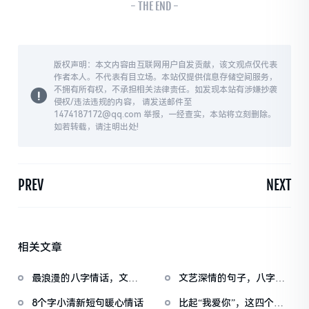
- THE END -
版权声明：本文内容由互联网用户自发贡献，该文观点仅代表
作者本人。不代表有目立场。本站仅提供信息存储空间服务，
不拥有所有权，不承担相关法律责任。如发现本站有涉嫌抄袭
侵权/违法违规的内容， 请发送邮件至
1474187172@qq.com 举报，一经查实，本站将立刻删除。
如若转载，请注明出处!
PREV
NEXT
相关文章
最浪漫的八字情话，文艺
文艺深情的句子，八字情
深情，一眼沦陷
话
8个字小清新短句暖心情话
比起“我爱你”，这四个字