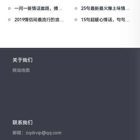
才是更动人的情话，你的
一问一答情话套路，撩人
25句最新最火爆土味情
他说过吗？
超甜
话，套路满满，七夕表白
2019情侣间最流行的浪漫
15句超暖心情话，句句甜
让TA无法抗拒
情话短句 恋爱中写给对象
蜜感人，男女表白必备
看的句子
关于我们
网站地图
联系我们
邮箱：zqdrvip@qq.com