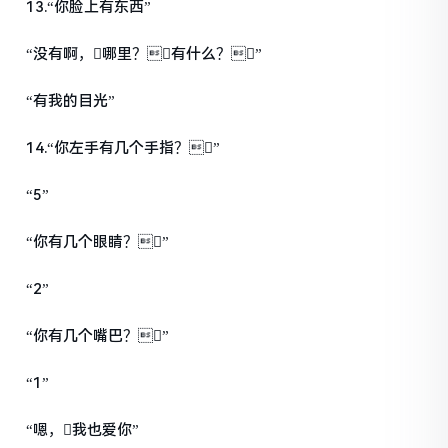
13.“你脸上有东西”
“没有啊，哪里？有什么？”
“有我的目光”
14.“你左手有几个手指？”
“5”
“你有几个眼睛？”
“2”
“你有几个嘴巴？”
“1”
“嗯，我也爱你”