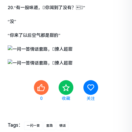
20.“有一股味道，你闻到了没有？”
“没”
“你来了以后空气都是甜的”
0
收藏
关注
Tags：
一问一答
套路
情话