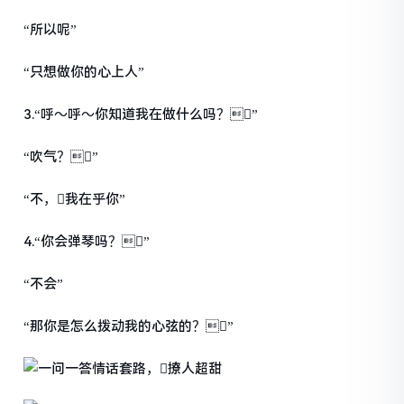
“所以呢”
“只想做你的心上人”
3.“呼～呼～你知道我在做什么吗？”
“吹气？”
“不，我在乎你”
4.“你会弹琴吗？”
“不会”
“那你是怎么拨动我的心弦的？”