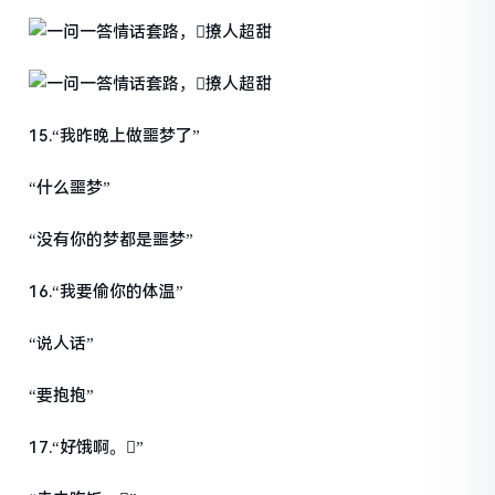
15.“我昨晚上做噩梦了”
“什么噩梦”
“没有你的梦都是噩梦”
16.“我要偷你的体温”
“说人话”
“要抱抱”
17.“好饿啊。”