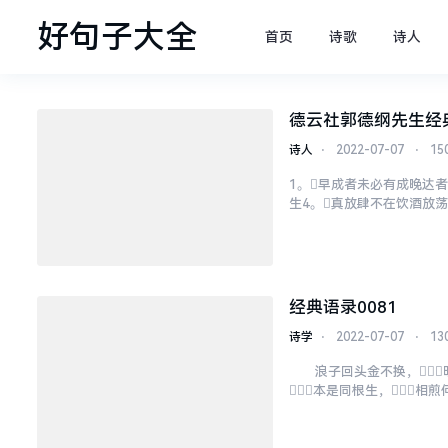
好句子大全
首页
诗歌
诗人
德云社郭德纲先生经
诗人
⋅
2022-07-07
⋅
15
1。早成者未必有成晚达者
生4。真放肆不在饮酒放荡
必让极力让未必失6。人生
经典语录0081
诗学
⋅
2022-07-07
⋅
13
浪子回头金不换，明
本是同根生，相煎
你版的某某。你是芒