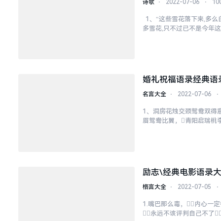
诗歌
⋅
2022-07-06
⋅
10
1、“这些雪花落下来,多么
多雪花,只不过已不是今年这
啊，雪花落下，又
婚礼祝福语录经典语
名言大全
⋅
2022-07-06
⋅
1、洞房花烛交颈鸳鸯双得意
眉鸳鸯比翼，青阳启瑞桃李
后，爱河永浴！5、你
励志\经典电影语录
格言大全
⋅
2022-07-05
⋅
1.嘴巴那么毒，内心一定
永远不该评判自己不了