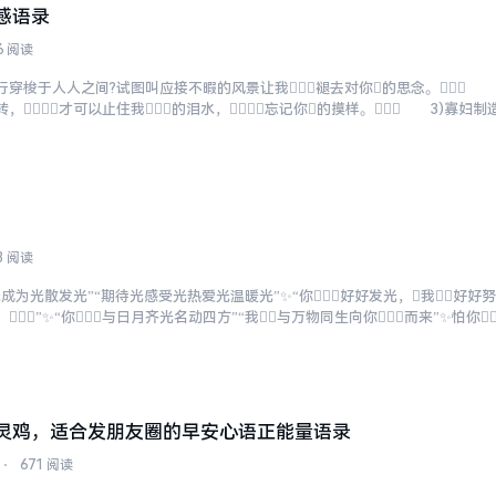
感语录
6 阅读
前行穿梭于人人之间?试图叫应接不暇的风景让我褪去对你的思念。 
转，才可以止住我的泪水，忘记你的摸样。 3)寡妇
着嫁衣，在黑夜中...
3 阅读
成为光散发光”“期待光感受光热爱光温暖光”✨“你好好发光，我好好努
”✨“你与日月齐光名动四方”“我与万物同生向你而来”✨怕你
...
灵鸡，适合发朋友圈的早安心语正能量语录
⋅
671 阅读