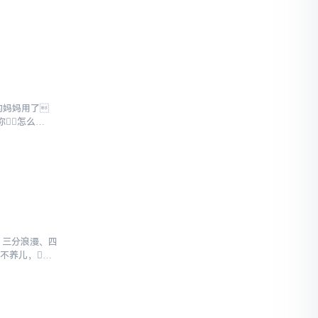
的妈妈用了
你怎么
、三分浪漫、四
不养儿，不