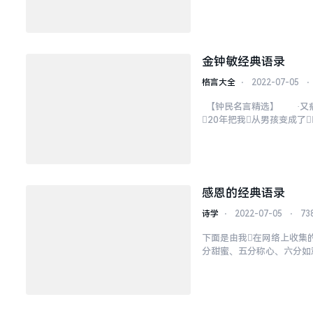
果》5.好好活一起长胖，
金钟敏经典语录
格言大全
⋅
2022-07-05
⋅
【钟民名言精选】 ·又痛`
20年把我从男孩变成了
能不管我 ·美男是让大家1
感恩的经典语录
诗学
⋅
2022-07-05
⋅
73
下面是由我在网络上收集
分甜蜜、五分称心、六分如
知报母恩。3、鸦有反哺之