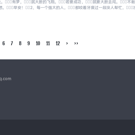
。有梦，就大胆的飞翔。若要成功，就要大胆去闯。不敢
想。早安！2、每一个强大的人，都咬着牙度过一段没人帮忙，
早安！3、你选准了一...
6
7
8
9
10
11
12
›
››
q.com