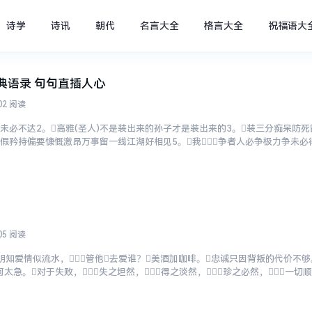
诗学
诗讯
朝代
名言大全
格言大全
祝福语大
典语录 句句直插人心
02 阅读
未必不达2。高雅(圣人)不是装出来的孙子才是装出来的3。装三分痴呆防
假矜持偏要慷慨激昂万事留一线江湖好相见5。我争者人必争极力争未必得
在世无非是让别人笑...
05 阅读
知爱情似流水，管他去爱谁？美酒加咖啡。忠诚只因背叛的代价不够
何太急。对于失败，失之坦然，得之淡然，珍之必然，一切
果，还是香蕉，有的是鸡蛋，...