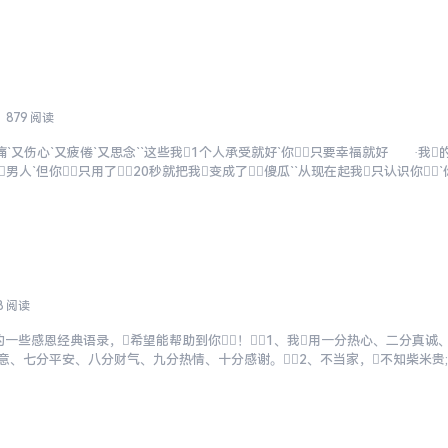
一起变老。...
879 阅读
又伤心`又疲倦`又思念``这些我1个人承受就好`你只要幸福就好 ·我
男人`但你只用了20秒就把我变成了傻瓜``从现在起我只认识你`
起欣赏的`平凡的...
8 阅读
的一些感恩经典语录，希望能帮助到你！1、我用一分热心、二分真诚
意、七分平安、八分财气、九分热情、十分感谢。2、不当家，不知柴米贵;
义，羊知跪乳之恩。4、滴水之恩，...