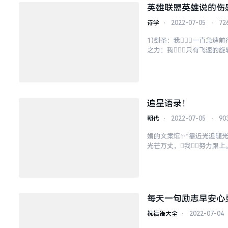
英雄联盟英雄说的伤
诗学
⋅
2022-07-05
⋅
72
1)剑圣：我一直急速
之力：我只有飞速的旋
人非，可我依旧穿
追星语录！
朝代
⋅
2022-07-05
⋅
90
娟的文案馆✨“靠近光追随光
光芒万丈，我努力跟上。
知，又怕你人尽皆知✨人
每天一句励志早安心
祝福语大全
⋅
2022-07-04