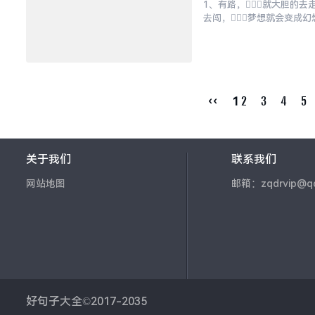
1、有路，就大胆的去走
去闯，梦想就会变成幻
持，没人嘘寒问暖的日子.
‹‹
2
3
4
5
1
关于我们
联系我们
网站地图
邮箱：zqdrvip@q
好句子大全©2017-2035