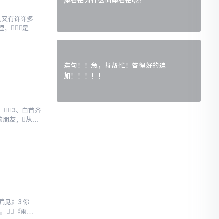
座右铭为什么叫座右铭呢?
,又有许许多
，是
造句！！急，帮帮忙！答得好的追
加！！！！！
3、白首齐
的朋友，从今
偏见》3.你
。《雨