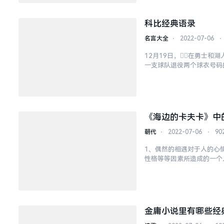
科比经典语录
名言大全
⋅
2022-07-06
⋅
12月19日，在勇士和
一支球队退役两个球衣号码的球员
gelesat4am?...
《海边的卡夫卡》中
朝代
⋅
2022-07-06
⋅
90
1、偶然的相遇对于人的心情
性格等等因素所造成的一个
运是在自己手里的。3、我
金庸小说里有哪些经