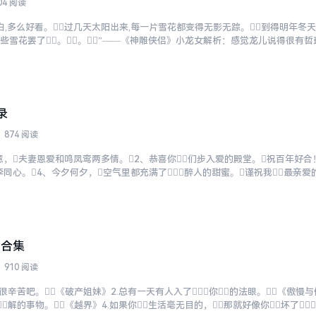
04 阅读
白,多么好看。过几天太阳出来,每一片雪花都变得无影无踪。到得明年冬天
些雪花罢了。。”——《神雕侠侣》小龙女解析：感觉龙儿说得很有哲理
会依然再下。可是，不过已不是原来...
录
874 阅读
，夫妻恩爱和鸣凤鸾两多情。2、恭喜你们步入爱的殿堂。祝百年好合！
同心。4、今夕何夕，空气里都充满了醉人的甜蜜。谨祝我最亲爱
们本就是天生一对，地造一双，而...
大合集
910 阅读
很辛苦吧。《破产姐妹》2.总有一天有人入了你的法眼。《傲慢与
解的事物。《越界》4.如果你生活毫无目的，那就好像你坏了