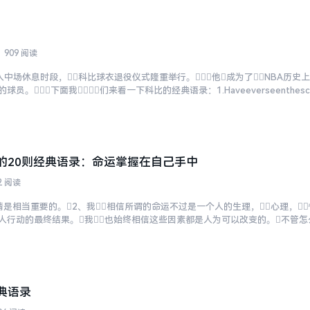
909 阅读
湖人中场休息时段，科比球衣退役仪式隆重举行。他成为了NBA历史
。下面我们来看一下科比的经典语录：1.Haveeverseenthescen
的20则经典语录：命运掌握在自己手中
2 阅读
是相当重要的。2、我相信所谓的命运不过是一个人的生理，心理，
人行动的最终结果。我也始终相信这些因素都是人为可以改变的。不管怎
所追求的强壮不是一争胜负的强壮。我不希求...
典语录