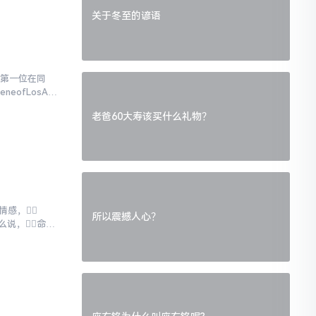
关于冬至的谚语
上第一位在同
eofLosAn
老爸60大寿该买什么礼物？
情感，
所以震撼人心？
么说，命