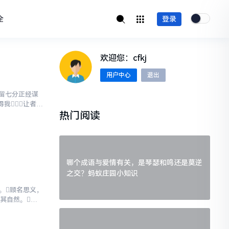
全
登录
欢迎您：cfkj
用户中心
退出
死留七分正经谋
我让者人
热门阅读
哪个成语与爱情有关，是琴瑟和鸣还是莫逆
之交？蚂蚁庄园小知识
。顾名思义，
顺其自然。迷