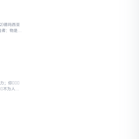
2)德玛西亚
制造者：物是
力；你
不为人