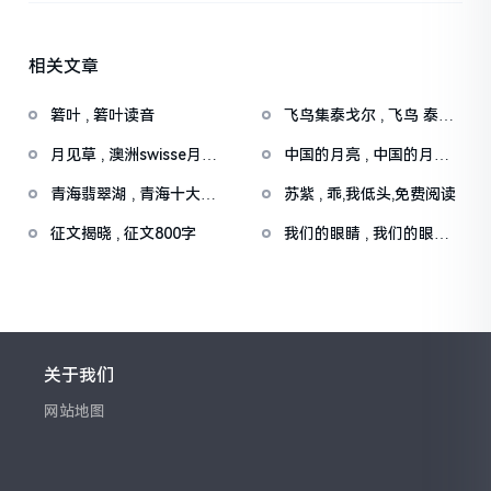
相关文章
箬叶 , 箬叶读音
飞鸟集泰戈尔 , 飞鸟 泰戈
尔
月见草 , 澳洲swisse月见
中国的月亮 , 中国的月亮
草功效与作用
演唱分析
青海翡翠湖 , 青海十大旅
苏紫 , 乖,我低头,免费阅读
游景区
征文揭晓 , 征文800字
我们的眼睛 , 我们的眼睛
是神奇的
关于我们
网站地图