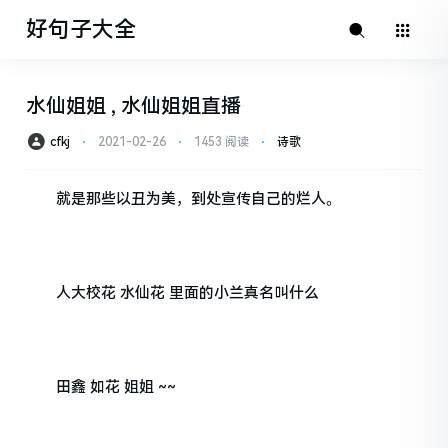
好句子大全
水仙姐姐 , 水仙姐姐直播
cfkj
⋅
2021-02-26
⋅
1453 阅读
⋅
诗歌
就是那些以丑为美，到处宣传自己的烂人。
人大校花 水仙花 里面的小兰真名叫什么
田鑫 如花 姐姐 ~~