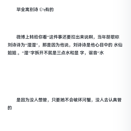
毕业离别诗 Üϡ有的
微博上转给你看“这件事还要拉出来说啊，当年胡歌称
刘诗诗为“湿湿”，那是因为他说，刘诗诗是他心目中的 水仙
姐姐 。“湿”字拆开不就是三点水和显 字，谐音“水
是因为没人想管，只要她不会破坏河蟹，没人去认真管
的