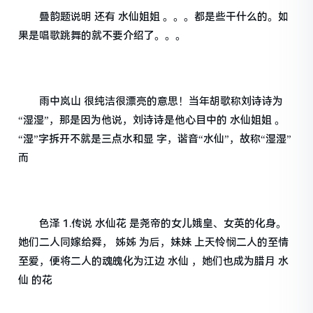
叠韵题说明 还有 水仙姐姐 。。。都是些干什么的。如
果是唱歌跳舞的就不要介绍了。。。
雨中岚山 很纯洁很漂亮的意思！当年胡歌称刘诗诗为
“湿湿”，那是因为他说，刘诗诗是他心目中的 水仙姐姐 。
“湿”字拆开不就是三点水和显 字，谐音“水仙”，故称“湿湿”
而
色泽 1.传说 水仙花 是尧帝的女儿娥皇、女英的化身。
她们二人同嫁给舜， 姊姊 为后，妹妹 上天怜悯二人的至情
至爱，便将二人的魂魄化为江边 水仙 ，她们也成为腊月 水
仙 的花